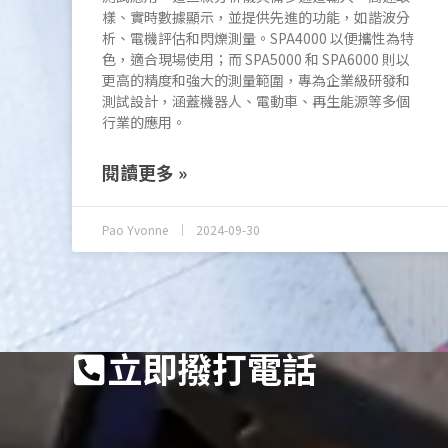
樣、實時數據顯示，並提供先進的功能，如諧波分
析、電機評估和閃爍測量。SPA4000 以便攜性為特
色，適合現場使用；而 SPA5000 和 SPA6000 則以
更高的精度和強大的測量範圍，專為企業級研發和
測試設計，涵蓋機器人、電動車、再生能源等多個
行業的應用。
閱讀更多 »
Pao Yvonne
2024-09-30
立即撥打電話