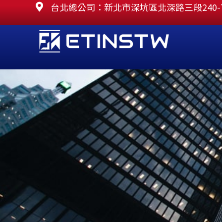
跳
台北總公司：新北市深坑區北深路三段240-
至
主
要
內
容