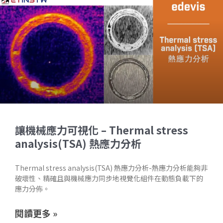
讓機械應力可視化 – Thermal stress
analysis(TSA) 熱應力分析
Thermal stress analysis(TSA) 熱應力分析-熱應力分析能夠非
破壞性、精確且與機械應力同步地視覺化組件在動態負載下的
應力分佈。
閱讀更多 »