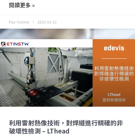
閱讀更多 »
Pao Yvonne
2025-10-22
利用雷射熱像技術，對焊縫進行精確的非
破壞性檢測 – LThead