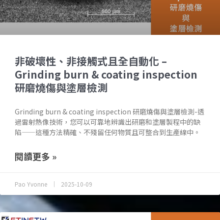
非破壞性、非接觸式且全自動化 –
Grinding burn & coating inspection
研磨燒傷與塗層檢測
Grinding burn & coating inspection 研磨燒傷與塗層檢測-透
過雷射熱像技術，您可以可靠地辨識出研磨和塗層製程中的缺
陷——這種方法精確、不殘留任何物質且可整合到生產線中。
閱讀更多 »
Pao Yvonne
2025-10-09