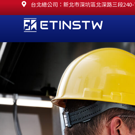
跳
台北總公司：新北市深坑區北深路三段240-
至
主
要
內
容