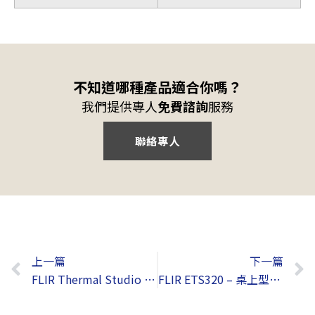
不知道哪種產品適合你嗎？
我們提供專人
免費諮詢
服務
聯絡專人
上一頁
上一篇
下一篇
FLIR Thermal Studio – 熱影像分析軟體
FLIR ETS320 – 桌上型顯微熱像儀