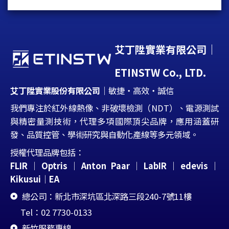
艾丁陞實業有限公司｜
ETINSTW Co., LTD.
艾丁陞實業股份有限公司
｜敏捷・高效・誠信
我們專注於紅外線熱像、非破壞檢測（NDT）、電源測試
與精密量測技術，代理多項國際頂尖品牌，應用涵蓋研
發、品質控管、學術研究與自動化產線等多元領域。
授權代理品牌包括：
FLIR
｜
Optris
｜
Anton Paar
｜
LabIR
｜edevis
｜
Kikusui
｜
EA
總公司：新北市深坑區北深路三段240-7號11樓
Tel：02 7730-0133
新竹服務專線