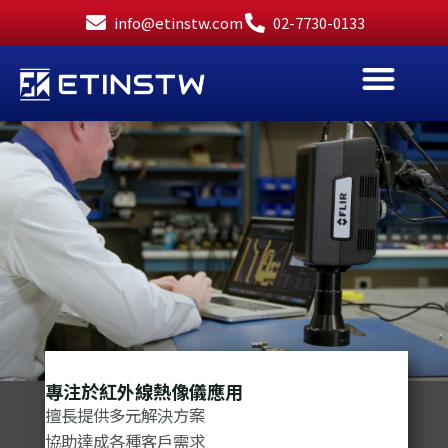
跳
info@etinstw.com
02-7730-0133
至
主
要
內
容
專注於紅外線熱像儀應用
擅長提供多元解決方案
協助達成各種客戶需求