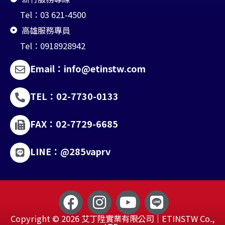
Tel：03 621-4500
高雄服務專員
Tel：0918928942
Email：info@etinstw.com
TEL：02-7730-0133
FAX：02-7729-6685
LINE：@285vaprv
F
I
Y
L
a
n
o
i
Copyright © 2026 艾丁陞實業有限公司｜ETINSTW Co.,