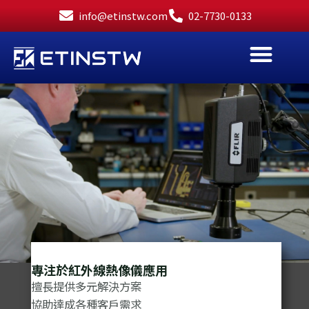
跳
info@etinstw.com
02-7730-0133
至
主
要
內
容
專注於紅外線熱像儀應用
擅長提供多元解決方案
協助達成各種客戶需求