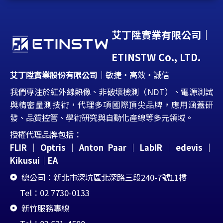
艾丁陞實業有限公司｜
ETINSTW Co., LTD.
艾丁陞實業股份有限公司
｜敏捷・高效・誠信
我們專注於紅外線熱像、非破壞檢測（NDT）、電源測試
與精密量測技術，代理多項國際頂尖品牌，應用涵蓋研
發、品質控管、學術研究與自動化產線等多元領域。
授權代理品牌包括：
FLIR
｜
Optris
｜
Anton Paar
｜
LabIR
｜edevis
｜
Kikusui
｜
EA
總公司：新北市深坑區北深路三段240-7號11樓
Tel：02 7730-0133
新竹服務專線