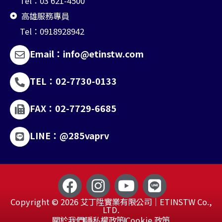
Tel：03 621-4500
高雄服務專員
Tel：0918928942
Email：info@etinstw.com
TEL：02-7730-0133
FAX：02-7729-6685
LINE：@285vaprv
F
I
Y
L
a
n
o
i
Copyright © 2026 艾丁陞實業有限公司｜ETINSTW Co.,
c
s
u
n
LTD.
關於我們
隱私權政策
Cookie 政策