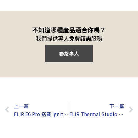
不知道哪種產品適合你嗎？
我們提供專人
免費諮詢
服務
聯絡專人
上一頁
上一篇
下一篇
FLIR E6 Pro 搭載 Ignite™ 雲端儲存編輯平台手持式槍型熱像儀
FLIR Thermal Studio – 熱影像分析軟體