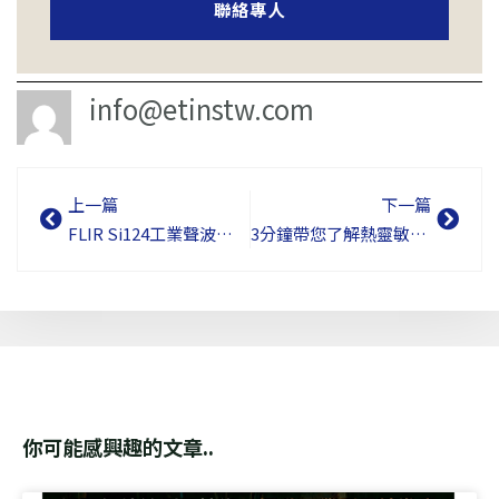
聯絡專人
info@etinstw.com
上一頁
下
上一篇
下一篇
FLIR Si124工業聲波成像儀｜裝備124個MEMS麥克風是 “+9神器”、還是 “雞肋” ?
3分鐘帶您了解熱靈敏度 (NETD) 對熱像儀量測精度的重要性!
你可能感興趣的文章..