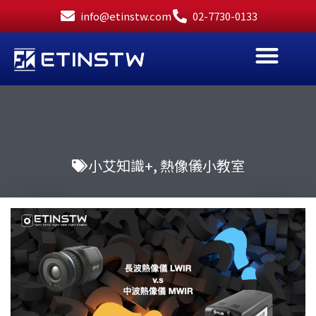
跳
info@etinstw.com
02-7730-0133
至
主
要
內
容
小艾知識+
,
熱像儀小教室