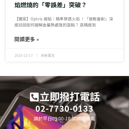
焰燃燒的「零誤差」突破？
【獨家】Optris 揭秘：精準穿透火焰 ！「發散雷射」深
度訪談如何破解金屬熱處理的盲點？ 高精度測
閱讀更多 »
2025-12-17
尚無留言
立即撥打電話
02-7730-0133
請於平日09:00-18:00期間來電