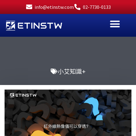
跳
info@etinstw.com
02-7730-0133
至
主
要
內
容
小艾知識+