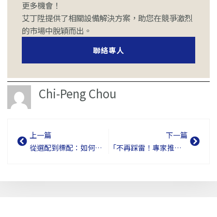
更多機會！
艾丁陞提供了相關設備解決方案，助您在競爭激烈
的市場中脫穎而出。
聯絡專人
Chi-Peng Chou
上一頁
下
上一篇
下一篇
從選配到標配：如何挑選最適合的 BBU 電源備援系統？
「不再踩雷！專家推薦紅外線熱像儀選購的7大『真相』！」