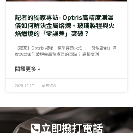
記者的獨家專訪- Optris高精度測溫
儀如何解決金屬熔煉、玻璃製程與火
焰燃燒的「零誤差」突破？
【獨家】Optris 揭秘：精準穿透火焰 ！「發散雷射」深
度訪談如何破解金屬熱處理的盲點？ 高精度測
閱讀更多 »
2025-12-17
尚無留言
立即撥打電話